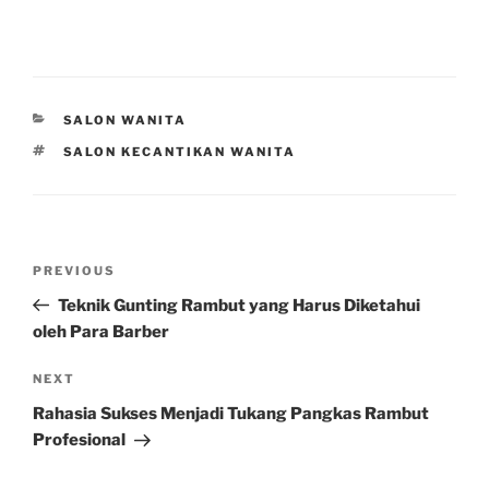
CATEGORIES
SALON WANITA
TAGS
SALON KECANTIKAN WANITA
Post
Previous
PREVIOUS
navigation
Post
Teknik Gunting Rambut yang Harus Diketahui
oleh Para Barber
Next
NEXT
Post
Rahasia Sukses Menjadi Tukang Pangkas Rambut
Profesional