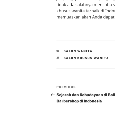
tidak ada salahnya mencoba s
khusus wanita terbaik di Indo
memuaskan akan Anda dapat
CATEGORIES
SALON WANITA
TAGS
SALON KHUSUS WANITA
Post
Previous
PREVIOUS
navigation
Post
Sejarah dan Kebudayaan di Bal
Barbershop di Indonesia