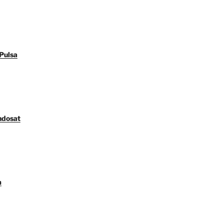
Pulsa
ndosat
a