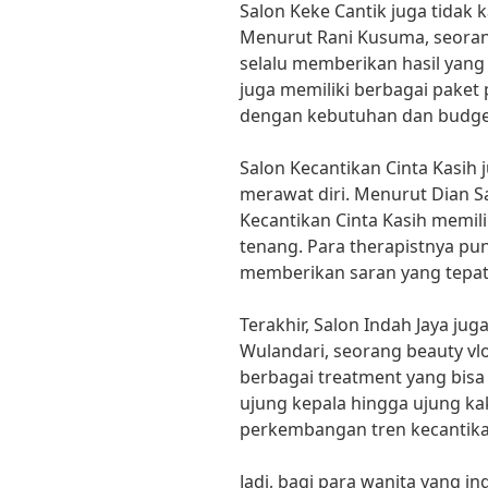
Salon Keke Cantik juga tidak 
Menurut Rani Kusuma, seorang
selalu memberikan hasil yan
juga memiliki berbagai paket
dengan kebutuhan dan budget
Salon Kecantikan Cinta Kasih 
merawat diri. Menurut Dian Sa
Kecantikan Cinta Kasih memil
tenang. Para therapistnya pu
memberikan saran yang tepat
Terakhir, Salon Indah Jaya ju
Wulandari, seorang beauty vlo
berbagai treatment yang bis
ujung kepala hingga ujung kak
perkembangan tren kecantikan
Jadi, bagi para wanita yang i