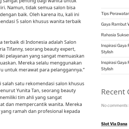
 sangat penting bagi wanita untuk
ri. Namun, tidak semua salon bisa
Tips Perawatan 
gan baik. Oleh karena itu, kali ini
ndasi 5 salon khusus wanita terbaik
Gaya Rambut Wa
Rahasia Sukses
a terbaik di Indonesia adalah Salon
Inspirasi Gaya
ia Tifanny, seorang beauty expert,
Stylish
liki pelayanan yang sangat memuaskan
muaskan. Mereka selalu menggunakan
Inspirasi Gaya
Stylish
aru untuk merawat para pelanggannya.”
di salah satu rekomendasi salon khusus
Recent
Menurut Yunita Tan, seorang beauty
 memiliki tim ahli yang sangat
t dan mempercantik wanita. Mereka
No comments t
 yang ramah dan profesional kepada
Slot Via Dana