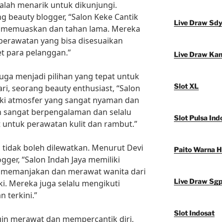
kalah menarik untuk dikunjungi.
 beauty blogger, “Salon Keke Cantik
Live Draw Sd
g memuaskan dan tahan lama. Mereka
 perawatan yang bisa disesuaikan
 para pelanggan.”
Live Draw Ka
juga menjadi pilihan yang tepat untuk
Slot XL
ri, seorang beauty enthusiast, “Salon
iki atmosfer yang sangat nyaman dan
n sangat berpengalaman dan selalu
Slot Pulsa Ind
 untuk perawatan kulit dan rambut.”
ga tidak boleh dilewatkan. Menurut Devi
Paito Warna 
gger, “Salon Indah Jaya memiliki
a memanjakan dan merawat wanita dari
Live Draw Sg
i. Mereka juga selalu mengikuti
 terkini.”
Slot Indosat
ngin merawat dan mempercantik diri,