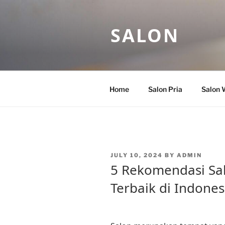
Skip
to
SALON
content
Home
Salon Pria
Salon 
POSTED
JULY 10, 2024
BY
ADMIN
ON
5 Rekomendasi Sa
Terbaik di Indones