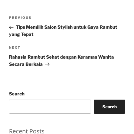
Post
Previous
PREVIOUS
navigation
Post
Tips Memilih Salon Stylish untuk Gaya Rambut
yang Tepat
Next
NEXT
Post
Rahasia Rambut Sehat dengan Keramas Wanita
Secara Berkala
Search
Search
Recent Posts