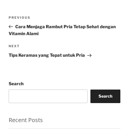
Post
Previous
PREVIOUS
navigation
Post
Cara Menjaga Rambut Pria Tetap Sehat dengan
Vitamin Alami
Next
NEXT
Post
Tips Keramas yang Tepat untuk Pria
Search
Search
Recent Posts