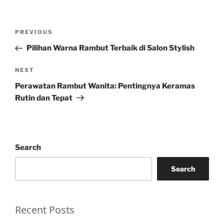
Post
Previous
PREVIOUS
navigation
Post
Pilihan Warna Rambut Terbaik di Salon Stylish
Next
NEXT
Post
Perawatan Rambut Wanita: Pentingnya Keramas
Rutin dan Tepat
Search
Search
Recent Posts