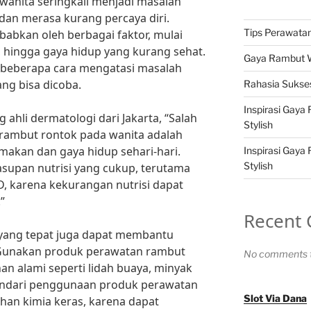
wanita seringkali menjadi masalah
an merasa kurang percaya diri.
Tips Perawatan 
babkan oleh berbagai faktor, mulai
, hingga gaya hidup yang kurang sehat.
Gaya Rambut Wa
 beberapa cara mengatasi masalah
ng bisa dicoba.
Rahasia Sukses
Inspirasi Gaya
g ahli dermatologi dari Jakarta, “Salah
Stylish
 rambut rontok pada wanita adalah
akan dan gaya hidup sehari-hari.
Inspirasi Gaya
Stylish
supan nutrisi yang cukup, terutama
 D, karena kekurangan nutrisi dapat
”
Recent
 yang tepat juga dapat membantu
Gunakan produk perawatan rambut
No comments t
 alami seperti lidah buaya, minyak
Hindari penggunaan produk perawatan
Slot Via Dana
an kimia keras, karena dapat