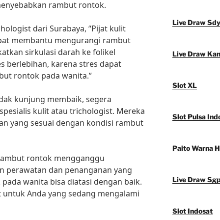
menyebabkan rambut rontok.
Live Draw Sd
hologist dari Surabaya, “Pijat kulit
dapat membantu mengurangi rambut
tkan sirkulasi darah ke folikel
Live Draw Ka
res berlebihan, karena stres dapat
ut rontok pada wanita.”
Slot XL
idak kunjung membaik, segera
esialis kulit atau trichologist. Mereka
Slot Pulsa Ind
n yang sesuai dengan kondisi rambut
Paito Warna 
h rambut rontok mengganggu
an perawatan dan penanganan yang
Live Draw Sg
pada wanita bisa diatasi dengan baik.
at untuk Anda yang sedang mengalami
Slot Indosat