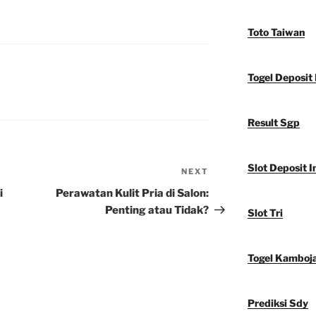
Toto Taiwan
Togel Deposit 
Result Sgp
Slot Deposit I
NEXT
Next
Post
i
Perawatan Kulit Pria di Salon:
Penting atau Tidak?
Slot Tri
Togel Kamboj
Prediksi Sdy