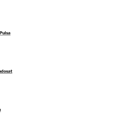
Pulsa
ndosat
a