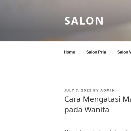
Skip
to
SALON
content
Home
Salon Pria
Salon 
POSTED
JULY 7, 2025
BY
ADMIN
ON
Cara Mengatasi M
pada Wanita