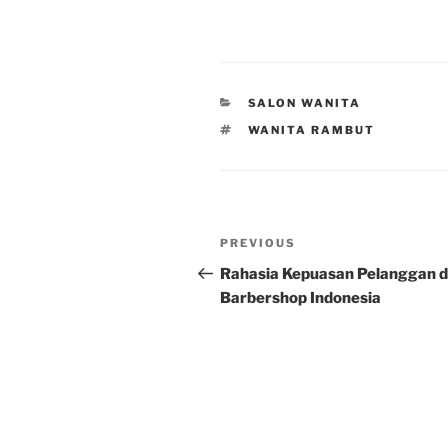
CATEGORIES
SALON WANITA
TAGS
WANITA RAMBUT
Post
Previous
PREVIOUS
navigation
Post
Rahasia Kepuasan Pelanggan d
Barbershop Indonesia