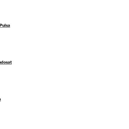
Pulsa
ndosat
a