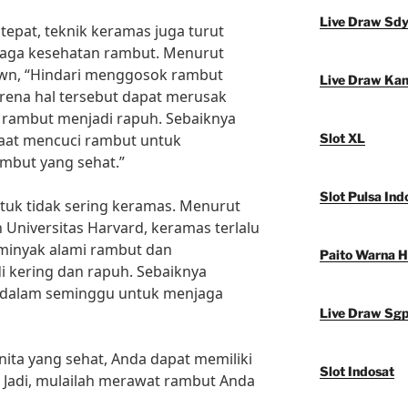
Live Draw Sd
tepat, teknik keramas juga turut
jaga kesehatan rambut. Menurut
Brown, “Hindari menggosok rambut
Live Draw Ka
arena hal tersebut dapat merusak
rambut menjadi rapuh. Sebaiknya
saat mencuci rambut untuk
Slot XL
but yang sehat.”
Slot Pulsa Ind
ntuk tidak sering keramas. Menurut
h Universitas Harvard, keramas terlalu
minyak alami rambut dan
Paito Warna 
kering dan rapuh. Sebaiknya
i dalam seminggu untuk menjaga
Live Draw Sg
ta yang sehat, Anda dapat memiliki
Slot Indosat
 Jadi, mulailah merawat rambut Anda