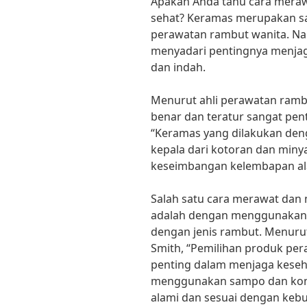
Apakah Anda tahu cara mera
sehat? Keramas merupakan sal
perawatan rambut wanita. Nam
menyadari pentingnya menjag
dan indah.
Menurut ahli perawatan rambut
benar dan teratur sangat pe
“Keramas yang dilakukan den
kepala dari kotoran dan miny
keseimbangan kelembapan alam
Salah satu cara merawat dan
adalah dengan menggunakan 
dengan jenis rambut. Menurut
Smith, “Pemilihan produk pe
penting dalam menjaga keseh
menggunakan sampo dan kon
alami dan sesuai dengan keb