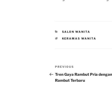
CATEGORIES
SALON WANITA
TAGS
KERAMAS WANITA
Post
Previous
PREVIOUS
navigation
Post
Tren Gaya Rambut Pria dengan
Rambut Terbaru