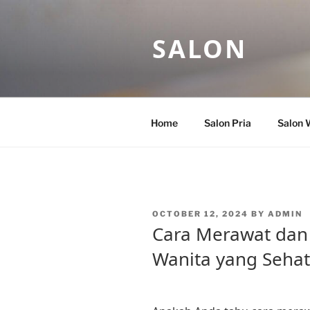
Skip
to
SALON
content
Home
Salon Pria
Salon 
POSTED
OCTOBER 12, 2024
BY
ADMIN
ON
Cara Merawat dan
Wanita yang Sehat