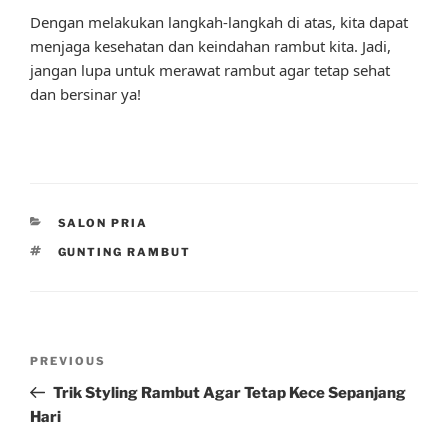
Dengan melakukan langkah-langkah di atas, kita dapat
menjaga kesehatan dan keindahan rambut kita. Jadi,
jangan lupa untuk merawat rambut agar tetap sehat
dan bersinar ya!
CATEGORIES
SALON PRIA
TAGS
GUNTING RAMBUT
Post
Previous
PREVIOUS
navigation
Post
Trik Styling Rambut Agar Tetap Kece Sepanjang
Hari