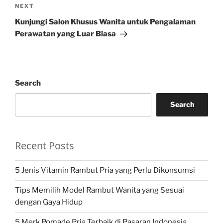
Next
NEXT
Post
Kunjungi Salon Khusus Wanita untuk Pengalaman
Perawatan yang Luar Biasa
Search
Search
Recent Posts
5 Jenis Vitamin Rambut Pria yang Perlu Dikonsumsi
Tips Memilih Model Rambut Wanita yang Sesuai
dengan Gaya Hidup
5 Merk Pomade Pria Terbaik di Pasaran Indonesia