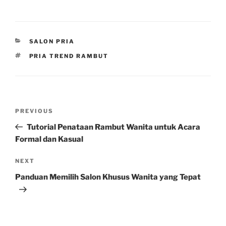
CATEGORIES
SALON PRIA
TAGS
PRIA TREND RAMBUT
Post
Previous
PREVIOUS
navigation
Post
Tutorial Penataan Rambut Wanita untuk Acara
Formal dan Kasual
Next
NEXT
Post
Panduan Memilih Salon Khusus Wanita yang Tepat