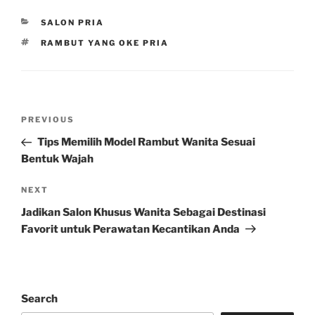
CATEGORIES
SALON PRIA
TAGS
RAMBUT YANG OKE PRIA
Post
Previous
PREVIOUS
navigation
Post
Tips Memilih Model Rambut Wanita Sesuai
Bentuk Wajah
Next
NEXT
Post
Jadikan Salon Khusus Wanita Sebagai Destinasi
Favorit untuk Perawatan Kecantikan Anda
Search