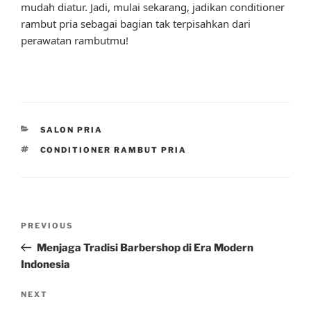
mudah diatur. Jadi, mulai sekarang, jadikan conditioner
rambut pria sebagai bagian tak terpisahkan dari
perawatan rambutmu!
CATEGORIES
SALON PRIA
TAGS
CONDITIONER RAMBUT PRIA
Post
Previous
PREVIOUS
navigation
Post
Menjaga Tradisi Barbershop di Era Modern
Indonesia
Next
NEXT