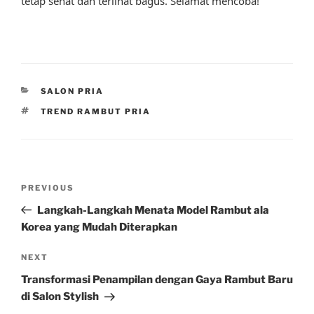
tetap sehat dan terlihat bagus. Selamat mencoba!
CATEGORIES
SALON PRIA
TAGS
TREND RAMBUT PRIA
Post
Previous
PREVIOUS
navigation
Post
Langkah-Langkah Menata Model Rambut ala
Korea yang Mudah Diterapkan
Next
NEXT
Post
Transformasi Penampilan dengan Gaya Rambut Baru
di Salon Stylish