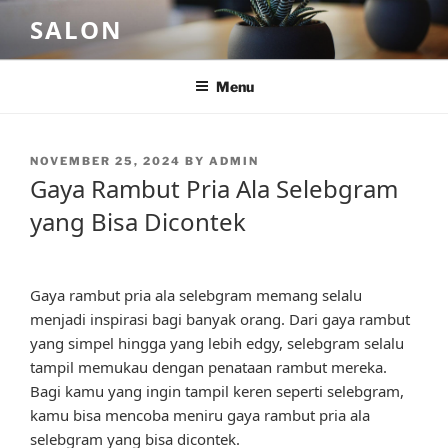
Skip
SALON
to
content
Menu
POSTED
NOVEMBER 25, 2024
BY
ADMIN
ON
Gaya Rambut Pria Ala Selebgram
yang Bisa Dicontek
Gaya rambut pria ala selebgram memang selalu
menjadi inspirasi bagi banyak orang. Dari gaya rambut
yang simpel hingga yang lebih edgy, selebgram selalu
tampil memukau dengan penataan rambut mereka.
Bagi kamu yang ingin tampil keren seperti selebgram,
kamu bisa mencoba meniru gaya rambut pria ala
selebgram yang bisa dicontek.