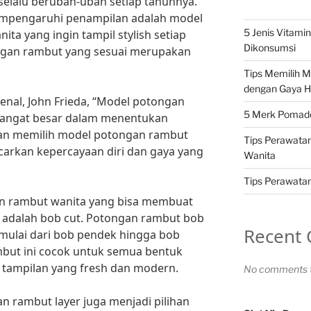
selalu berubah-ubah setiap tahunnya.
mempengaruhi penampilan adalah model
5 Jenis Vitami
ta yang ingin tampil stylish setiap
Dikonsumsi
ongan rambut yang sesuai merupakan
Tips Memilih 
dengan Gaya H
enal, John Frieda, “Model potongan
5 Merk Pomade 
sangat besar dalam menentukan
an memilih model potongan rambut
Tips Perawatan
arkan kepercayaan diri dan gaya yang
Wanita
Tips Perawatan 
an rambut wanita yang bisa membuat
ri adalah bob cut. Potongan rambut bob
Recent
, mulai dari bob pendek hingga bob
but ini cocok untuk semua bentuk
tampilan yang fresh dan modern.
No comments t
n rambut layer juga menjadi pilihan