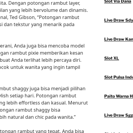
Slot Via Dana
ita. Dengan potongan rambut layer,
lan yang lebih bervolume dan dinamis.
nal, Ted Gibson, “Potongan rambut
Live Draw Sd
i dan tekstur yang menarik pada
Live Draw Ka
berani, Anda juga bisa mencoba model
ngan rambut pixie memberikan kesan
Slot XL
uat Anda terlihat lebih percaya diri.
cok untuk wanita yang ingin tampil
Slot Pulsa Ind
mbut shaggy juga bisa menjadi pilihan
lish setiap hari. Potongan rambut
Paito Warna 
 lebih effortless dan kasual. Menurut
Potongan rambut shaggy bisa
Live Draw Sg
ih natural dan chic pada wanita.”
tongan rambut yang tepat, Anda bisa