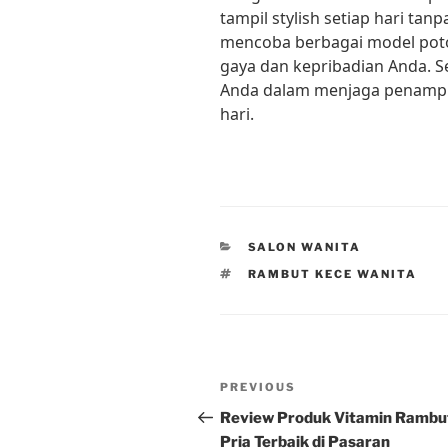
tampil stylish setiap hari tanp
mencoba berbagai model pot
gaya dan kepribadian Anda. S
Anda dalam menjaga penampil
hari.
CATEGORIES
SALON WANITA
TAGS
RAMBUT KECE WANITA
Post
Previous
PREVIOUS
navigation
Post
Review Produk Vitamin Rambu
Pria Terbaik di Pasaran