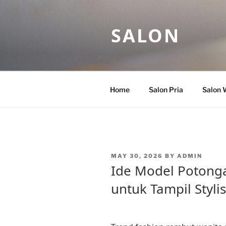
Skip
to
SALON
content
Home
Salon Pria
Salon 
POSTED
MAY 30, 2026
BY
ADMIN
ON
Ide Model Potong
untuk Tampil Styli