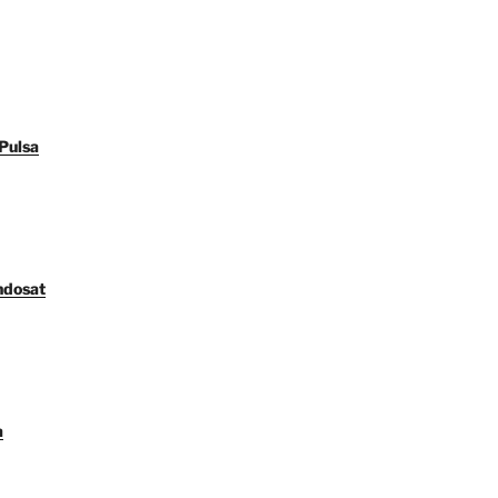
Pulsa
ndosat
a