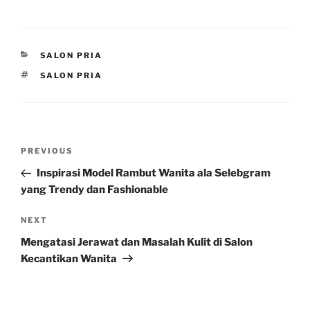
CATEGORIES
SALON PRIA
TAGS
SALON PRIA
Post
Previous
PREVIOUS
navigation
Post
Inspirasi Model Rambut Wanita ala Selebgram
yang Trendy dan Fashionable
Next
NEXT
Post
Mengatasi Jerawat dan Masalah Kulit di Salon
Kecantikan Wanita