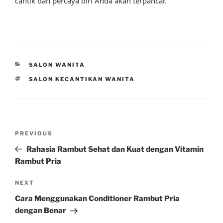
cantik dan percaya diri Anda akan terpancar.
CATEGORIES
SALON WANITA
TAGS
SALON KECANTIKAN WANITA
Post
Previous
PREVIOUS
navigation
Post
Rahasia Rambut Sehat dan Kuat dengan Vitamin
Rambut Pria
Next
NEXT
Post
Cara Menggunakan Conditioner Rambut Pria
dengan Benar