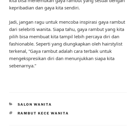
kita bisa menemukan gaya rambut yang sesuai dengan
kepribadian dan gaya kita sendiri.
Jadi, jangan ragu untuk mencoba inspirasi gaya rambut
dari selebriti wanita. Siapa tahu, gaya rambut yang kita
pilih bisa membuat kita tampil lebih percaya diri dan
fashionable. Seperti yang diungkapkan oleh hairstylist
terkenal, “Gaya rambut adalah cara terbaik untuk
mengekspresikan diri dan menunjukkan siapa kita
sebenarnya.”
CATEGORIES
SALON WANITA
TAGS
RAMBUT KECE WANITA