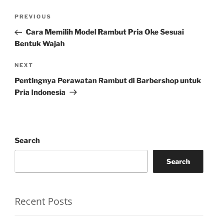
Post
Previous
PREVIOUS
navigation
Post
Cara Memilih Model Rambut Pria Oke Sesuai
Bentuk Wajah
Next
NEXT
Post
Pentingnya Perawatan Rambut di Barbershop untuk
Pria Indonesia
Search
Search
Recent Posts