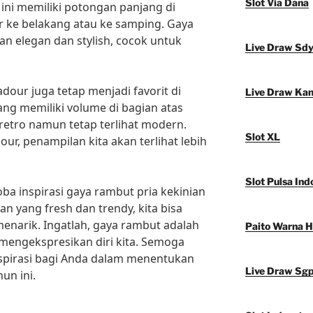
Slot Via Dana
t ini memiliki potongan panjang di
ur ke belakang atau ke samping. Gaya
n elegan dan stylish, cocok untuk
Live Draw Sd
dour juga tetap menjadi favorit di
Live Draw Ka
ang memiliki volume di bagian atas
retro namun tetap terlihat modern.
Slot XL
, penampilan kita akan terlihat lebih
Slot Pulsa Ind
ba inspirasi gaya rambut pria kekinian
an yang fresh dan trendy, kita bisa
 menarik. Ingatlah, gaya rambut adalah
Paito Warna 
 mengekspresikan diri kita. Semoga
inspirasi bagi Anda dalam menentukan
Live Draw Sg
un ini.