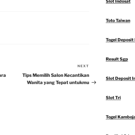
Slot Indosat
Toto Taiwan
Togel Deposit 
Result Sgp
NEXT
Next
Post
ara
Tips Memilih Salon Kecantikan
Slot Deposit I
Wanita yang Tepat untukmu
Slot Tri
Togel Kamboj