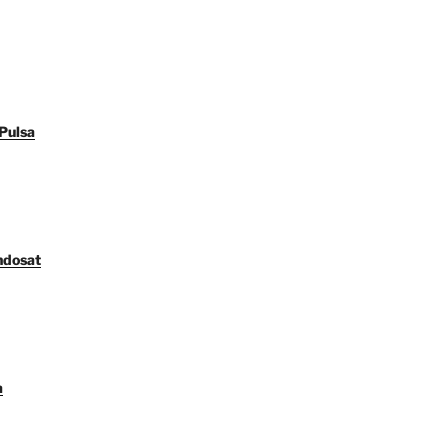
Pulsa
ndosat
a