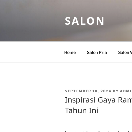
Skip
to
SALON
content
Home
Salon Pria
Salon 
POSTED
SEPTEMBER 10, 2024
BY
ADMI
ON
Inspirasi Gaya Ram
Tahun Ini