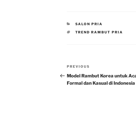
CATEGORIES
SALON PRIA
TAGS
TREND RAMBUT PRIA
Post
Previous
PREVIOUS
navigation
Post
Model Rambut Korea untuk Ac
Formal dan Kasual di Indonesia