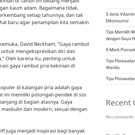
kinian di Tahun Ini sedang menjadi
ngan kaum adam. Bagaimana tidak,
5 Jenis Vitami
berkembang setiap tahunnya, dan tak
Dikonsumsi
hal baru agar penampilan kita semakin
Tips Memilih 
dengan Gaya H
rkemuka, David Beckham, “Gaya rambut
5 Merk Pomade 
k untuk mengekspresikan diri dan
” Oleh karena itu, penting untuk
Tips Perawatan
rasi gaya rambut pria kekinian di
Wanita
Tips Perawatan 
opuler di kalangan pria adalah gaya
 ini memiliki potongan pendek di sisi
Recent
anjang di bagian atasnya. Gaya
 maskulin dan modern, sesuai dengan
No comments t
iff juga menjadi inspirasi bagi banyak