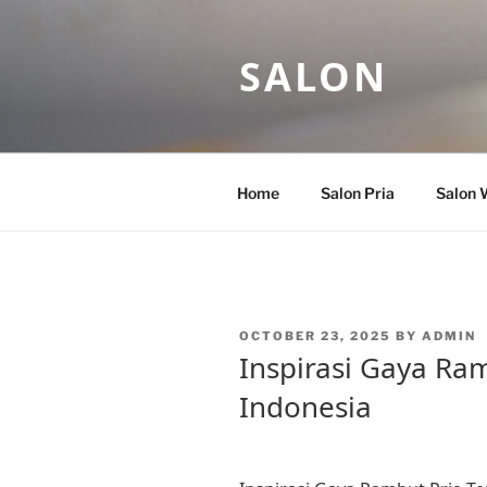
Skip
to
SALON
content
Home
Salon Pria
Salon 
POSTED
OCTOBER 23, 2025
BY
ADMIN
ON
Inspirasi Gaya Ram
Indonesia