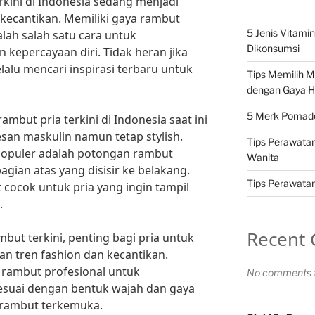
rkini di Indonesia sedang menjadi
 kecantikan. Memiliki gaya rambut
5 Jenis Vitami
lah salah satu cara untuk
Dikonsumsi
kepercayaan diri. Tidak heran jika
lalu mencari inspirasi terbaru untuk
Tips Memilih 
dengan Gaya H
5 Merk Pomade 
mbut pria terkini di Indonesia saat ini
n maskulin namun tetap stylish.
Tips Perawatan
 populer adalah potongan rambut
Wanita
gian atas yang disisir ke belakang.
Tips Perawatan 
 cocok untuk pria yang ingin tampil
.
Recent
ut terkini, penting bagi pria untuk
n tren fashion dan kecantikan.
 rambut profesional untuk
No comments t
esuai dengan bentuk wajah dan gaya
a rambut terkemuka.