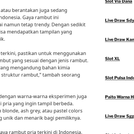
Slot Via Dana
y atau berantakan juga sedang
Indonesia. Gaya rambut ini
Live Draw Sd
i namun tetap trendy. Dengan sedikit
bisa mendapatkan tampilan yang
ik.
Live Draw Ka
terkini, pastikan untuk menggunakan
Slot XL
but yang sesuai dengan jenis rambut.
yang mengandung bahan kimia
 struktur rambut,” tambah seorang
Slot Pulsa Ind
t dengan warna-warna eksperimen juga
Paito Warna 
i pria yang ingin tampil berbeda.
blonde, ash grey, atau pastel colors
Live Draw Sg
 unik dan menarik bagi pemiliknya.
ya rambut pria terkini di Indonesia,