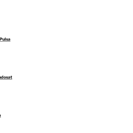
Pulsa
ndosat
a