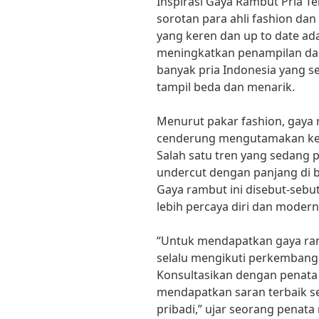
Inspirasi Gaya Rambut Pria Te
sorotan para ahli fashion dan
yang keren dan up to date ada
meningkatkan penampilan dan 
banyak pria Indonesia yang se
tampil beda dan menarik.
Menurut pakar fashion, gaya ra
cenderung mengutamakan kesa
Salah satu tren yang sedang
undercut dengan panjang di ba
Gaya rambut ini disebut-sebut
lebih percaya diri dan modern
“Untuk mendapatkan gaya ramb
selalu mengikuti perkembanga
Konsultasikan dengan penata
mendapatkan saran terbaik s
pribadi,” ujar seorang penat