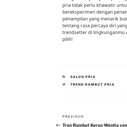
pria tidak perlu khawatir un
bereksperimen dengan penamp
penampilan yang menarik buk
tentang rasa percaya diri yang
trendsetter di lingkunganmu
pilih!
CATEGORIES
SALON PRIA
TAGS
TREND RAMBUT PRIA
Post
Previous
PREVIOUS
navigation
Post
Tren Rambut Keren Wanita ya