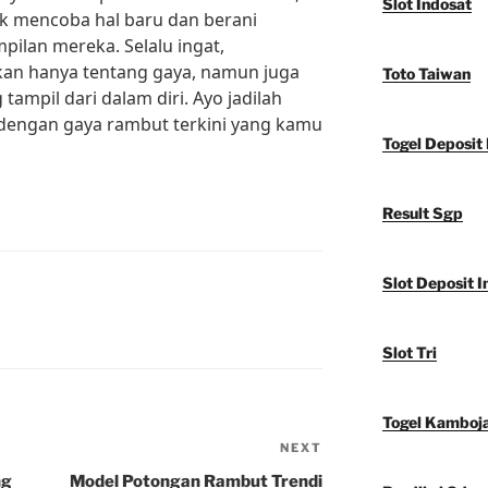
Slot Indosat
tuk mencoba hal baru dan berani
ilan mereka. Selalu ingat,
an hanya tentang gaya, namun juga
Toto Taiwan
 tampil dari dalam diri. Ayo jadilah
 dengan gaya rambut terkini yang kamu
Togel Deposit 
Result Sgp
Slot Deposit I
Slot Tri
Togel Kamboj
NEXT
Next
Post
ng
Model Potongan Rambut Trendi