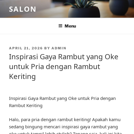
Skip
SALON
to
content
Menu
POSTED
APRIL 21, 2026
BY
ADMIN
ON
Inspirasi Gaya Rambut yang Oke
untuk Pria dengan Rambut
Keriting
Inspirasi Gaya Rambut yang Oke untuk Pria dengan
Rambut Keriting
Halo, para pria dengan rambut keriting! Apakah kamu
sedang bingung mencari inspirasi gaya rambut yang
oke untuk tampil lebih stylish? Tenang saja, kali ini kita