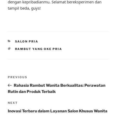
dengan kepribadianmu. Selamat bereksperimen dan
tampil beda, guys!
CATEGORIES
SALON PRIA
TAGS
RAMBUT YANG OKE PRIA
Post
Previous
PREVIOUS
navigation
Post
Rahasia Rambut Wanita Berkualitas: Perawatan
Rutin dan Produk Terbaik
Next
NEXT
Post
Inovasi Terbaru dalam Layanan Salon Khusus Wanita