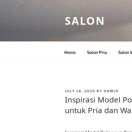
Skip
to
SALON
content
Home
Salon Pria
Salon 
POSTED
JULY 18, 2025
BY
ADMIN
ON
Inspirasi Model P
untuk Pria dan Wa