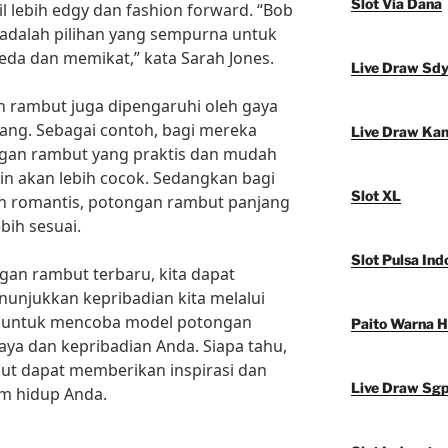
Slot Via Dana
l lebih edgy dan fashion forward. “Bob
adalah pilihan yang sempurna untuk
eda dan memikat,” kata Sarah Jones.
Live Draw Sd
an rambut juga dipengaruhi oleh gaya
ang. Sebagai contoh, bagi mereka
Live Draw Ka
ongan rambut yang praktis dan mudah
kin akan lebih cocok. Sedangkan bagi
Slot XL
an romantis, potongan rambut panjang
bih sesuai.
Slot Pulsa Ind
an rambut terbaru, kita dapat
unjukkan kepribadian kita melalui
gu untuk mencoba model potongan
Paito Warna 
ya dan kepribadian Anda. Siapa tahu,
ut dapat memberikan inspirasi dan
Live Draw Sg
m hidup Anda.