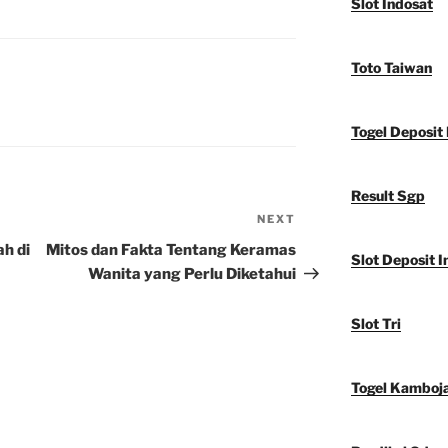
Slot Indosat
Toto Taiwan
Togel Deposit 
Result Sgp
NEXT
Next
Post
h di
Mitos dan Fakta Tentang Keramas
Slot Deposit I
Wanita yang Perlu Diketahui
Slot Tri
Togel Kamboj