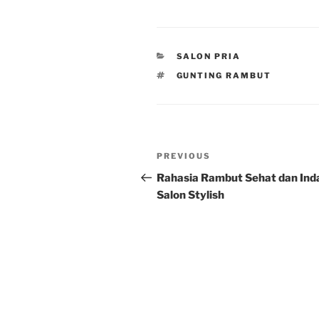
CATEGORIES
SALON PRIA
TAGS
GUNTING RAMBUT
Post
Previous
PREVIOUS
navigation
Post
Rahasia Rambut Sehat dan Inda
Salon Stylish