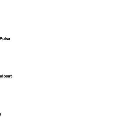
Pulsa
ndosat
a