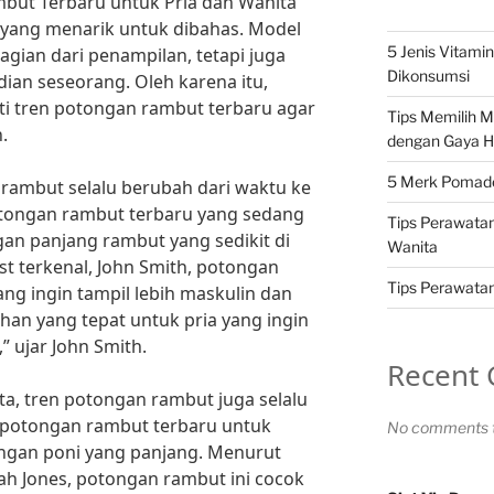
mbut Terbaru untuk Pria dan Wanita
 yang menarik untuk dibahas. Model
5 Jenis Vitami
gian dari penampilan, tetapi juga
Dikonsumsi
an seseorang. Oleh karena itu,
ti tren potongan rambut terbaru agar
Tips Memilih 
.
dengan Gaya H
5 Merk Pomade 
 rambut selalu berubah dari waktu ke
potongan rambut terbaru yang sedang
Tips Perawatan
an panjang rambut yang sedikit di
Wanita
ist terkenal, John Smith, potongan
Tips Perawatan 
ang ingin tampil lebih maskulin dan
han yang tepat untuk pria yang ingin
,” ujar John Smith.
Recent
ta, tren potongan rambut juga selalu
i potongan rambut terbaru untuk
No comments t
ngan poni yang panjang. Menurut
rah Jones, potongan rambut ini cocok