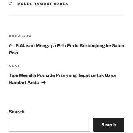
TAGS
MODEL RAMBUT KOREA
Post
Previous
PREVIOUS
navigation
Post
5 Alasan Mengapa Pria Perlu Berkunjung ke Salon
Pria
Next
NEXT
Post
Tips Memilih Pomade Pria yang Tepat untuk Gaya
Rambut Anda
Search
Search