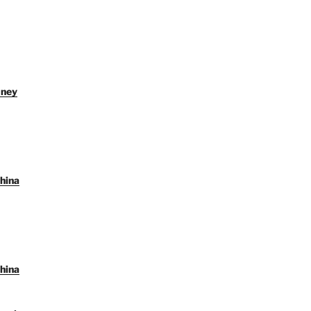
dney
hina
hina