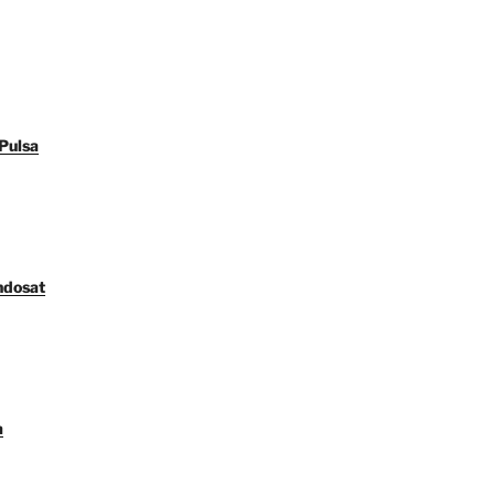
Pulsa
ndosat
a