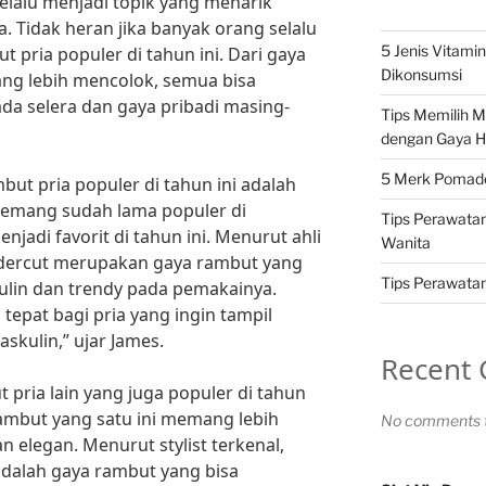
lalu menjadi topik yang menarik
. Tidak heran jika banyak orang selalu
5 Jenis Vitami
t pria populer di tahun ini. Dari gaya
Dikonsumsi
ng lebih mencolok, semua bisa
da selera dan gaya pribadi masing-
Tips Memilih 
dengan Gaya H
5 Merk Pomade 
but pria populer di tahun ini adalah
memang sudah lama populer di
Tips Perawatan
jadi favorit di tahun ini. Menurut ahli
Wanita
ndercut merupakan gaya rambut yang
Tips Perawatan 
lin dan trendy pada pemakainya.
 tepat bagi pria yang ingin tampil
askulin,” ujar James.
Recent
 pria lain yang juga populer di tahun
ambut yang satu ini memang lebih
No comments t
n elegan. Menurut stylist terkenal,
dalah gaya rambut yang bisa