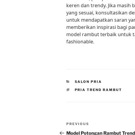
keren dan trendy. Jika masih
yang sesuai, konsultasikan d
untuk mendapatkan saran yang
memberikan inspirasi bagi p
model rambut terbaik untuk ta
fashionable.
CATEGORIES
SALON PRIA
TAGS
PRIA TREND RAMBUT
Post
Previous
PREVIOUS
navigation
Post
Model Potongan Rambut Trend