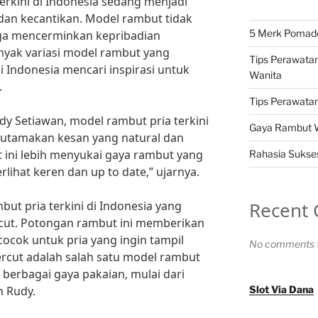
erkini di Indonesia sedang menjadi
 dan kecantikan. Model rambut tidak
5 Merk Pomade 
uga mencerminkan kepribadian
nyak variasi model rambut yang
Tips Perawatan
di Indonesia mencari inspirasi untuk
Wanita
.
Tips Perawatan 
dy Setiawan, model rambut pria terkini
Gaya Rambut Wa
utamakan kesan yang natural dan
at ini lebih menyukai gaya rambut yang
Rahasia Sukses
terlihat keren dan up to date,” ujarnya.
Recent
but pria terkini di Indonesia yang
cut. Potongan rambut ini memberikan
ocok untuk pria yang ingin tampil
No comments t
ercut adalah salah satu model rambut
 berbagai gaya pakaian, mulai dari
h Rudy.
Slot Via Dana