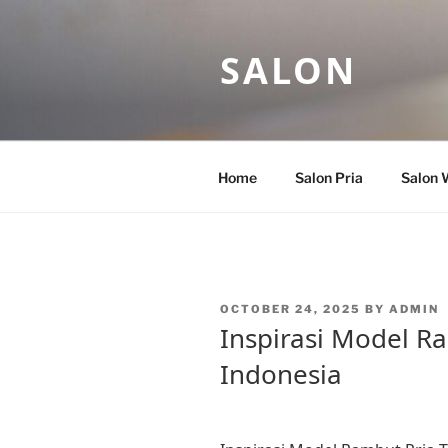
Skip
to
SALON
content
Home
Salon Pria
Salon 
POSTED
OCTOBER 24, 2025
BY
ADMIN
ON
Inspirasi Model Ra
Indonesia