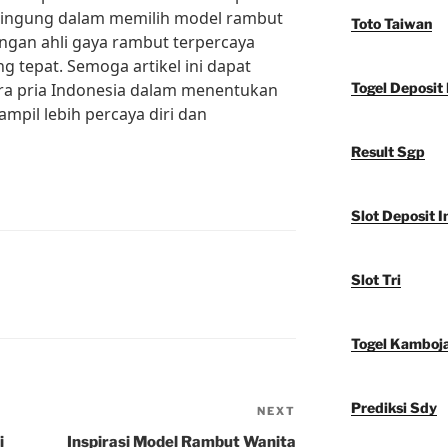
 bingung dalam memilih model rambut
Toto Taiwan
engan ahli gaya rambut terpercaya
 tepat. Semoga artikel ini dapat
ara pria Indonesia dalam menentukan
Togel Deposit 
mpil lebih percaya diri dan
Result Sgp
Slot Deposit I
Slot Tri
Togel Kamboj
Prediksi Sdy
NEXT
Next
Post
i
Inspirasi Model Rambut Wanita