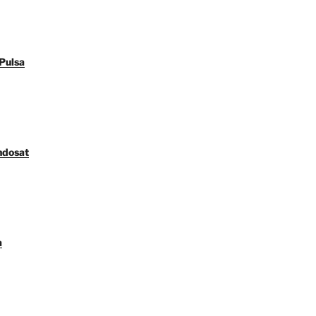
Pulsa
ndosat
a