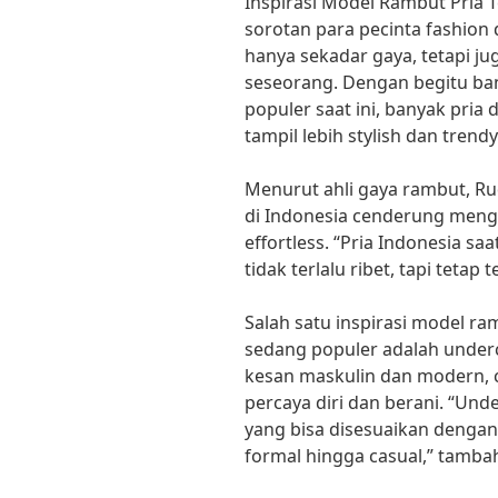
Inspirasi Model Rambut Pria T
sorotan para pecinta fashion
hanya sekadar gaya, tetapi j
seseorang. Dengan begitu ba
populer saat ini, banyak pria 
tampil lebih stylish dan trendy
Menurut ahli gaya rambut, Ru
di Indonesia cenderung meng
effortless. “Pria Indonesia sa
tidak terlalu ribet, tapi tetap 
Salah satu inspirasi model ram
sedang populer adalah under
kesan maskulin dan modern, c
percaya diri dan berani. “Und
yang bisa disesuaikan dengan
formal hingga casual,” tamba