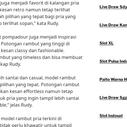
 juga menjadi favorit di kalangan pria
Live Draw Sd
kesan retro namun tetap terlihat
lah pilihan yang tepat bagi pria yang
 terlihat sopan,” kata Rudy.
Live Draw Ka
t pompadour juga menjadi inspirasi
. Potongan rambut yang tinggi di
Slot XL
kesan classy dan fashionable.
mbut yang timeless dan bisa membuat
Slot Pulsa Ind
ngkap Rudy.
ebih santai dan casual, model rambut
Paito Warna 
 pilihan yang tepat. Potongan rambut
kan kesan effortless namun tetap
uk pria yang ingin tampil lebih santai
Live Draw Sg
le,” jelas Rudy.
Slot Indosat
model rambut pria terkini di
 tidak perlu khawatir untuk tampil