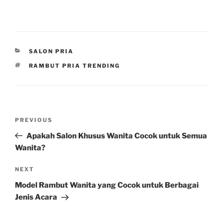
CATEGORIES
SALON PRIA
TAGS
RAMBUT PRIA TRENDING
Post
Previous
PREVIOUS
navigation
Post
Apakah Salon Khusus Wanita Cocok untuk Semua
Wanita?
Next
NEXT
Post
Model Rambut Wanita yang Cocok untuk Berbagai
Jenis Acara