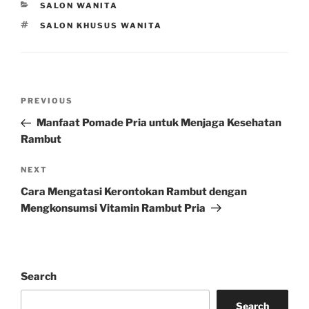
CATEGORIES
SALON WANITA
TAGS
SALON KHUSUS WANITA
Post
Previous
PREVIOUS
navigation
Post
Manfaat Pomade Pria untuk Menjaga Kesehatan
Rambut
Next
NEXT
Post
Cara Mengatasi Kerontokan Rambut dengan
Mengkonsumsi Vitamin Rambut Pria
Search
Search