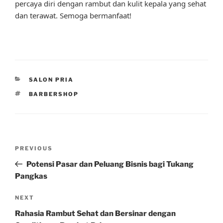
percaya diri dengan rambut dan kulit kepala yang sehat
dan terawat. Semoga bermanfaat!
CATEGORIES
SALON PRIA
TAGS
BARBERSHOP
Post
Previous
PREVIOUS
navigation
Post
Potensi Pasar dan Peluang Bisnis bagi Tukang
Pangkas
Next
NEXT
Post
Rahasia Rambut Sehat dan Bersinar dengan