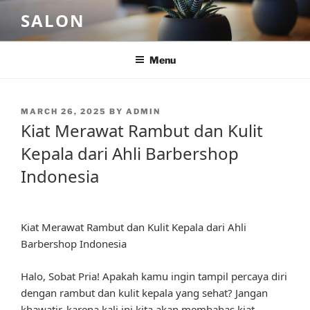
Skip
SALON
to
content
Menu
POSTED
MARCH 26, 2025
BY
ADMIN
ON
Kiat Merawat Rambut dan Kulit
Kepala dari Ahli Barbershop
Indonesia
Kiat Merawat Rambut dan Kulit Kepala dari Ahli
Barbershop Indonesia
Halo, Sobat Pria! Apakah kamu ingin tampil percaya diri
dengan rambut dan kulit kepala yang sehat? Jangan
khawatir, karena kali ini kita akan membahas kiat