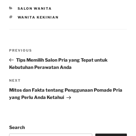
CATEGORIES
SALON WANITA
TAGS
WANITA KEKINIAN
Post
Previous
PREVIOUS
navigation
Post
Tips Memilih Salon Pria yang Tepat untuk
Kebutuhan Perawatan Anda
Next
NEXT
Post
Mitos dan Fakta tentang Penggunaan Pomade Pria
yang Perlu Anda Ketahui
Search