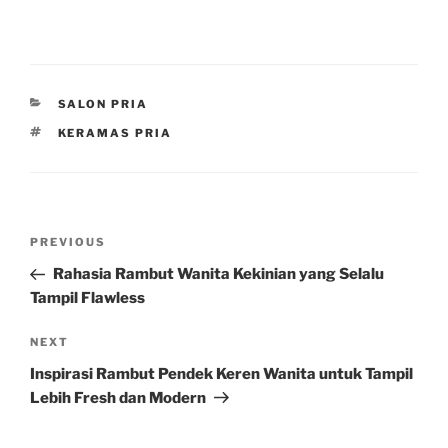
CATEGORIES
SALON PRIA
TAGS
KERAMAS PRIA
Post
Previous
PREVIOUS
navigation
Post
Rahasia Rambut Wanita Kekinian yang Selalu
Tampil Flawless
Next
NEXT
Post
Inspirasi Rambut Pendek Keren Wanita untuk Tampil
Lebih Fresh dan Modern