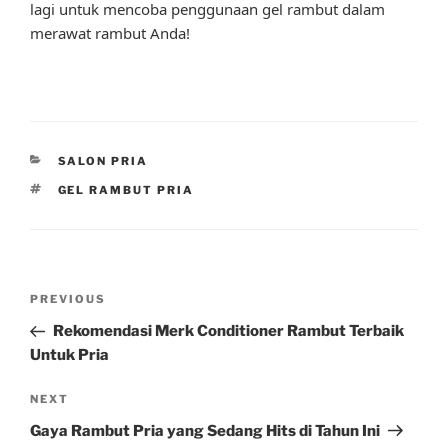
lagi untuk mencoba penggunaan gel rambut dalam
merawat rambut Anda!
CATEGORIES
SALON PRIA
TAGS
GEL RAMBUT PRIA
Post
Previous
PREVIOUS
navigation
Post
Rekomendasi Merk Conditioner Rambut Terbaik
Untuk Pria
Next
NEXT
Post
Gaya Rambut Pria yang Sedang Hits di Tahun Ini