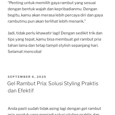
“Penting untuk memilih gaya rambut yang sesuai
dengan bentuk wajah dan kepribadianmu. Dengan
begitu, kamu akan merasa lebih percaya diri dan gaya
rambutmu pun akan terlihat lebih menarik.”
Jadi, tidak perlu khawatir lagi! Dengan sedikit trik dan
tips yang tepat, kamu bisa membuat gel rambut pria
tahan lama dan tetap tampil stylish sepanjang hari.
Selamat mencoba!
POSTED
SEPTEMBER 6, 2025
ON
Gel Rambut Pria: Solusi Styling Praktis
dan Efektif
Anda pasti sudah tidak asing lagi dengan gel rambut
pria, produk yang menjadi solusi styling praktis dan