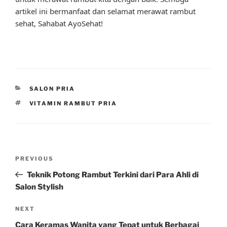
artikel ini bermanfaat dan selamat merawat rambut
sehat, Sahabat AyoSehat!
CATEGORIES
SALON PRIA
TAGS
VITAMIN RAMBUT PRIA
Post
Previous
PREVIOUS
navigation
Post
Teknik Potong Rambut Terkini dari Para Ahli di
Salon Stylish
Next
NEXT
Post
Cara Keramas Wanita yang Tepat untuk Berbagai