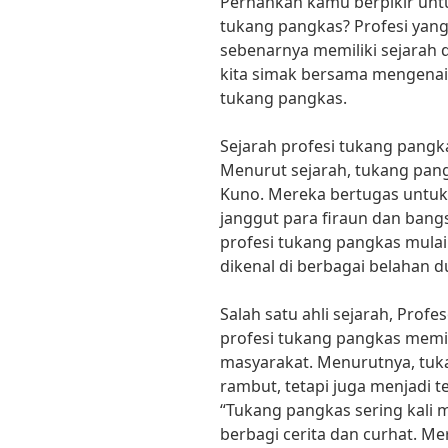
Pernahkah kamu berpikir untu
tukang pangkas? Profesi yang 
sebenarnya memiliki sejarah
kita simak bersama mengenai
tukang pangkas.
Sejarah profesi tukang pangk
Menurut sejarah, tukang pan
Kuno. Mereka bertugas untu
janggut para firaun dan bang
profesi tukang pangkas mula
dikenal di berbagai belahan d
Salah satu ahli sejarah, Pr
profesi tukang pangkas memil
masyarakat. Menurutnya, tuk
rambut, tetapi juga menjadi 
“Tukang pangkas sering kali 
berbagi cerita dan curhat. M