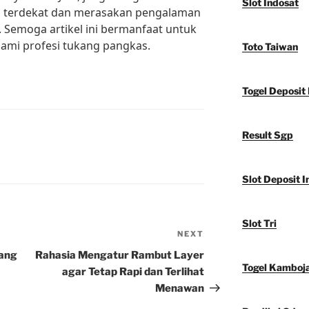
Slot Indosat
 terdekat dan merasakan pengalaman
Semoga artikel ini bermanfaat untuk
ami profesi tukang pangkas.
Toto Taiwan
Togel Deposit 
Result Sgp
Slot Deposit I
Slot Tri
NEXT
Next
Post
yang
Rahasia Mengatur Rambut Layer
Togel Kamboj
agar Tetap Rapi dan Terlihat
Menawan