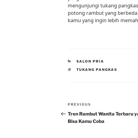
mengunjungi tukang pangkas
potong rambut yang berbeda. 
kamu yang ingin lebih memah
CATEGORIES
SALON PRIA
TAGS
TUKANG PANGKAS
Post
Previous
PREVIOUS
navigation
Post
Tren Rambut Wanita Terbaru 
Bisa Kamu Coba