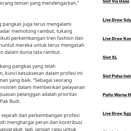
Slot Via Dana
seorang teman yang mendengarkan,”
Live Draw Sd
 pangkas juga terus mengalami
ekadar memotong rambut, tukang
ikuti perkembangan tren fashion dan
Live Draw Ka
menuntut mereka untuk terus mengasah
n dalam dunia tata rambut.
Slot XL
ukang pangkas yang telah
 kunci kesuksesan dalam profesi ini
Slot Pulsa Ind
anan yang baik. “Sebagai seorang
konsisten dalam memberikan pelayanan
puasan pelanggan adalah prioritas
Paito Warna 
 Pak Budi.
Live Draw Sg
 sejarah dan perkembangan profesi
ebih menghargai peran dan kontribusi
syarakat. Jadi, jangan ragu untuk