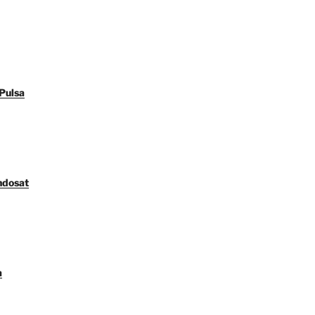
Pulsa
ndosat
a