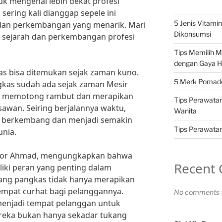
k mengenal lebih dekat profesi
sering kali dianggap sepele ini
5 Jenis Vitami
 dan perkembangan yang menarik. Mari
Dikonsumsi
 sejarah dan perkembangan profesi
Tips Memilih 
dengan Gaya H
as bisa ditemukan sejak zaman kuno.
5 Merk Pomade 
gkas sudah ada sejak zaman Mesir
k memotong rambut dan merapikan
Tips Perawatan
sawan. Seiring berjalannya waktu,
Wanita
i berkembang dan menjadi semakin
Tips Perawatan 
unia.
ofesor Ahmad, mengungkapkan bahwa
Recent
iki peran yang penting dalam
ang pangkas tidak hanya merapikan
tempat curhat bagi pelanggannya.
No comments t
menjadi tempat pelanggan untuk
ereka bukan hanya sekadar tukang