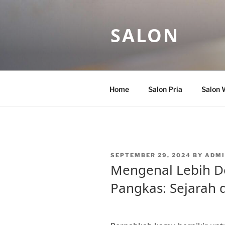
Skip
to
SALON
content
Home
Salon Pria
Salon 
POSTED
SEPTEMBER 29, 2024
BY
ADMI
ON
Mengenal Lebih De
Pangkas: Sejarah