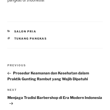
CATEGORIES
SALON PRIA
TAGS
TUKANG PANGKAS
Post
Previous
PREVIOUS
navigation
Post
Prosedur Keamanan dan Kesehatan dalam
Praktik Gunting Rambut yang Wajib Dipatuhi
Next
NEXT
Post
Menjaga Tradisi Barbershop di Era Modern Indonesia