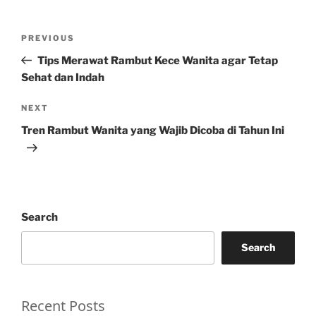
Post
Previous
PREVIOUS
navigation
Post
Tips Merawat Rambut Kece Wanita agar Tetap
Sehat dan Indah
Next
NEXT
Post
Tren Rambut Wanita yang Wajib Dicoba di Tahun Ini
Search
Search
Recent Posts