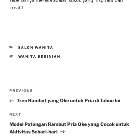
kreatif.
CATEGORIES
SALON WANITA
TAGS
WANITA KEKINIAN
Post
Previous
PREVIOUS
navigation
Post
Tren Rambut yang Oke untuk Pria di Tahun Ini
Next
NEXT
Post
Model Potongan Rambut Pria Oke yang Cocok untuk
Aktivitas Sehari-hari