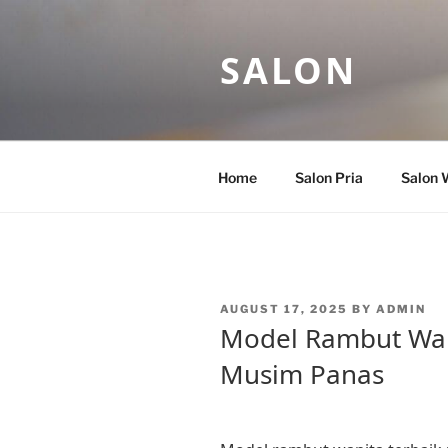
Skip
to
SALON
content
Home
Salon Pria
Salon 
POSTED
AUGUST 17, 2025
BY
ADMIN
ON
Model Rambut Wan
Musim Panas