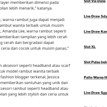
Slot Via Dana
n layer memberikan dimensi pada
an lebih menarik,” katanya.
Live Draw Sd
, warna rambut juga dapat menjadi
rambut wanita terbaik untuk musim
t, Amanda Lee, warna rambut seperti
Live Draw Ka
emberikan tampilan yang lebih cerah
g cerah dan bergradasi dapat
Slot XL
 ceria dan cocok untuk musim panas,”
Slot Pulsa Ind
n aksesori seperti headband atau scarf
ntuk model rambut wanita terbaik
ashion blogger terkenal, Jessica
Paito Warna 
t memberikan sentuhan yang unik dan
ksesori rambut seperti headband atau
Live Draw Sg
an yang lebih stylish dan ceria untuk