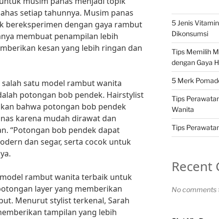
 untuk musim panas menjadi topik
bahas setiap tahunnya. Musim panas
5 Jenis Vitami
uk bereksperimen dengan gaya rambut
Dikonsumsi
hanya membuat penampilan lebih
emberikan kesan yang lebih ringan dan
Tips Memilih 
dengan Gaya H
5 Merk Pomade 
, salah satu model rambut wanita
alah potongan bob pendek. Hairstylist
Tips Perawatan
takan bahwa potongan bob pendek
Wanita
anas karena mudah dirawat dan
Tips Perawatan 
an. “Potongan bob pendek dapat
dern dan segar, serta cocok untuk
ya.
Recent
 model rambut wanita terbaik untuk
potongan layer yang memberikan
No comments t
t. Menurut stylist terkenal, Sarah
memberikan tampilan yang lebih