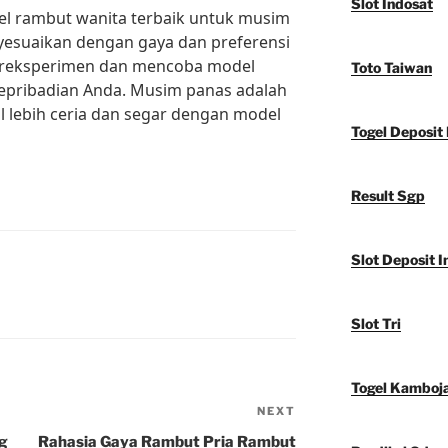
Slot Indosat
el rambut wanita terbaik untuk musim
yesuaikan dengan gaya dan preferensi
bereksperimen dan mencoba model
Toto Taiwan
epribadian Anda. Musim panas adalah
l lebih ceria dan segar dengan model
Togel Deposit 
Result Sgp
Slot Deposit I
Slot Tri
Togel Kamboj
NEXT
Next
Post
ng
Rahasia Gaya Rambut Pria Rambut