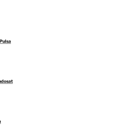
Pulsa
ndosat
a