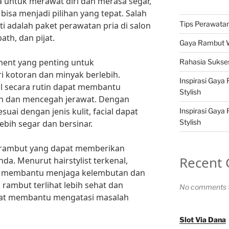
a untuk merawat diri dan merasa segar,
bisa menjadi pilihan yang tepat. Salah
Tips Perawatan 
ti adalah paket perawatan pria di salon
bath, dan pijat.
Gaya Rambut Wa
tment yang penting untuk
Rahasia Sukses
i kotoran dan minyak berlebih.
Inspirasi Gaya
ial secara rutin dapat membantu
Stylish
ah dan mencegah jerawat. Dengan
ai dengan jenis kulit, facial dapat
Inspirasi Gaya
Stylish
ebih segar dan bersinar.
 rambut yang dapat memberikan
Recent
da. Menurut hairstylist terkenal,
at membantu menjaga kelembutan dan
ambut terlihat lebih sehat dan
No comments t
pat membantu mengatasi masalah
Slot Via Dana