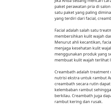
Jika Anda sedang mencari car
paket perawatan pria di salon 
satu paket yang paling dimina
yang terdiri dari facial, cream
Facial adalah salah satu trea
membersihkan kulit wajah dar
Menurut ahli kecantikan, fac
menjaga kesehatan kulit waj
menggunakan produk yang sesu
membuat kulit wajah terlihat l
Creambath adalah treatment
nutrisi ekstra untuk rambut An
creambath secara rutin dap
kelembaban rambut sehingga r
berkilau. Creambath juga da
rambut kering dan rusak.