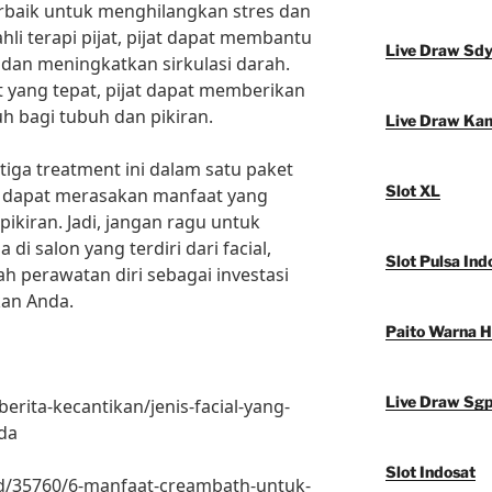
terbaik untuk menghilangkan stres dan
li terapi pijat, pijat dapat membantu
Live Draw Sd
dan meningkatkan sirkulasi darah.
t yang tepat, pijat dapat memberikan
h bagi tubuh dan pikiran.
Live Draw Ka
ga treatment ini dalam satu paket
Slot XL
a dapat merasakan manfaat yang
ikiran. Jadi, jangan ragu untuk
i salon yang terdiri dari facial,
Slot Pulsa Ind
ah perawatan diri sebagai investasi
kan Anda.
Paito Warna 
Live Draw Sg
erita-kecantikan/jenis-facial-yang-
nda
Slot Indosat
ead/35760/6-manfaat-creambath-untuk-