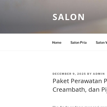
Skip
to
SALON
content
Home
Salon Pria
Salon 
POSTED
DECEMBER 9, 2025
BY
ADMIN
ON
Paket Perawatan Pr
Creambath, dan Pi