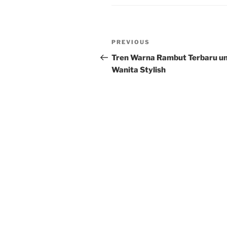
Post
Previous
PREVIOUS
navigation
Post
Tren Warna Rambut Terbaru u
Wanita Stylish