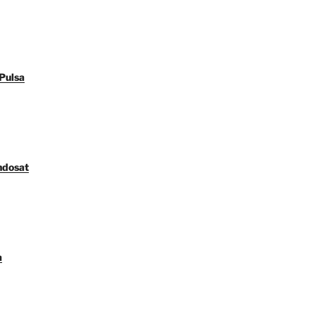
Pulsa
ndosat
a