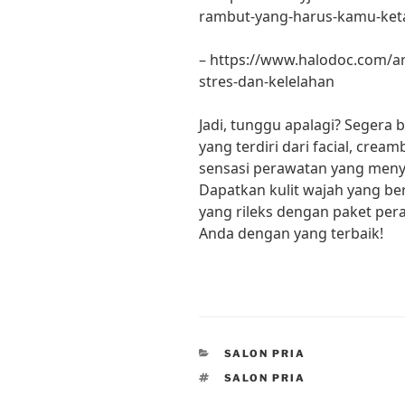
rambut-yang-harus-kamu-ket
– https://www.halodoc.com/art
stres-dan-kelelahan
Jadi, tunggu apalagi? Segera 
yang terdiri dari facial, crea
sensasi perawatan yang men
Dapatkan kulit wajah yang be
yang rileks dengan paket peraw
Anda dengan yang terbaik!
CATEGORIES
SALON PRIA
TAGS
SALON PRIA