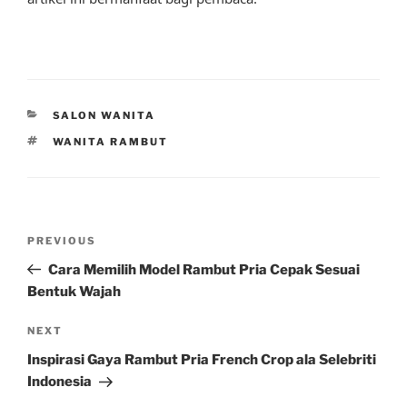
CATEGORIES
SALON WANITA
TAGS
WANITA RAMBUT
Post
Previous
PREVIOUS
navigation
Post
Cara Memilih Model Rambut Pria Cepak Sesuai
Bentuk Wajah
Next
NEXT
Post
Inspirasi Gaya Rambut Pria French Crop ala Selebriti
Indonesia