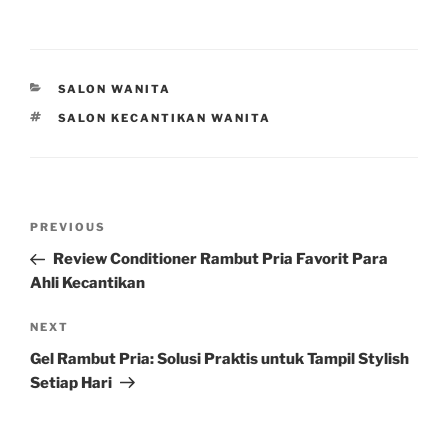
CATEGORIES
SALON WANITA
TAGS
SALON KECANTIKAN WANITA
Post
Previous
PREVIOUS
navigation
Post
Review Conditioner Rambut Pria Favorit Para
Ahli Kecantikan
Next
NEXT
Post
Gel Rambut Pria: Solusi Praktis untuk Tampil Stylish
Setiap Hari