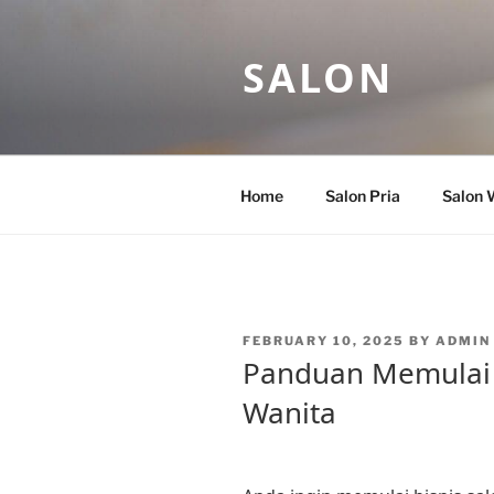
Skip
to
SALON
content
Home
Salon Pria
Salon 
POSTED
FEBRUARY 10, 2025
BY
ADMIN
ON
Panduan Memulai 
Wanita