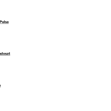
Pulsa
ndosat
a