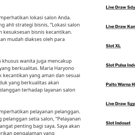
Live Draw Sd
emperhatikan lokasi salon Anda.
g ahli strategi bisnis, “Lokasi salon
Live Draw Ka
 kesuksesan bisnis kecantikan.
s dan mudah diakses oleh para
Slot XL
n khusus wanita juga mencakup
Slot Pulsa Ind
yang berkualitas. Maria Haryono
k kecantikan yang aman dan sesuai
oduk yang berkualitas akan
Paito Warna 
langgan terhadap layanan salon
Live Draw Sg
memperhatikan pelayanan pelanggan.
g pelanggan setia salon, “Pelayanan
Slot Indosat
angat penting bagi saya. Saya akan
erikan pengalaman yang