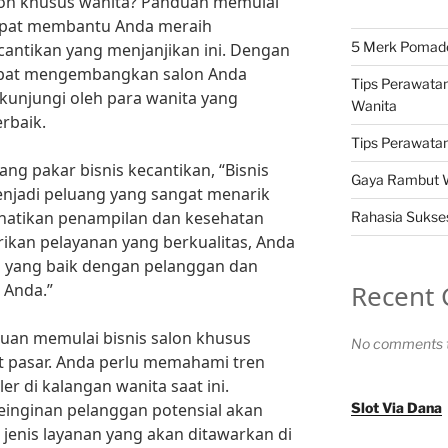
alon khusus wanita? Panduan memulai
dapat membantu Anda meraih
5 Merk Pomade 
cantikan yang menjanjikan ini. Dengan
apat mengembangkan salon Anda
Tips Perawatan
kunjungi oleh para wanita yang
Wanita
rbaik.
Tips Perawatan 
ng pakar bisnis kecantikan, “Bisnis
Gaya Rambut Wa
enjadi peluang yang sangat menarik
hatikan penampilan dan kesehatan
Rahasia Sukses
ikan pelayanan yang berkualitas, Anda
yang baik dengan pelanggan dan
Recent
 Anda.”
an memulai bisnis salon khusus
No comments t
t pasar. Anda perlu memahami tren
r di kalangan wanita saat ini.
inginan pelanggan potensial akan
Slot Via Dana
nis layanan yang akan ditawarkan di