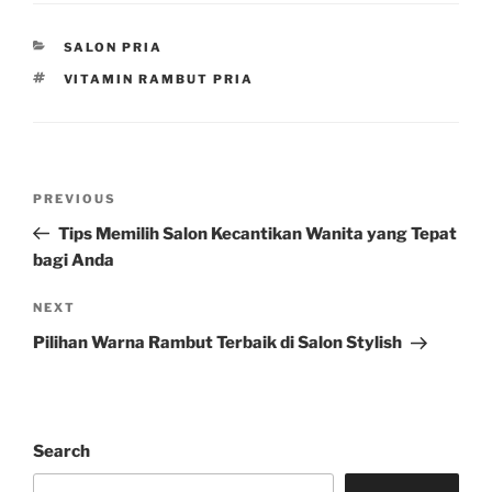
CATEGORIES
SALON PRIA
TAGS
VITAMIN RAMBUT PRIA
Post
Previous
PREVIOUS
navigation
Post
Tips Memilih Salon Kecantikan Wanita yang Tepat
bagi Anda
Next
NEXT
Post
Pilihan Warna Rambut Terbaik di Salon Stylish
Search