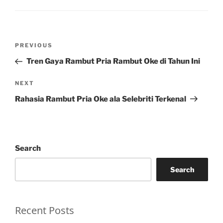
Post
Previous
PREVIOUS
navigation
Post
Tren Gaya Rambut Pria Rambut Oke di Tahun Ini
Next
NEXT
Post
Rahasia Rambut Pria Oke ala Selebriti Terkenal
Search
Search
Recent Posts