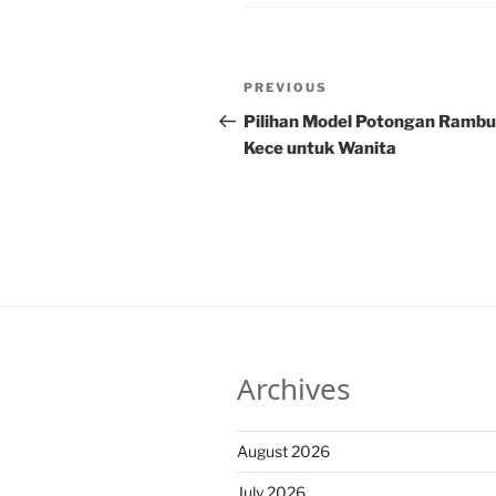
Post
Previous
PREVIOUS
navigation
Post
Pilihan Model Potongan Rambu
Kece untuk Wanita
Archives
August 2026
July 2026