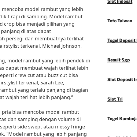
Slot Indosat
sa mencoba model rambut yang lebih
dikit rapi di samping. Model rambut
Toto Taiwan
ed crop bisa menjadi pilihan yang
panjang di atas dapat
h persegi dan membuatnya terlihat
Togel Deposit 
irstylist terkenal, Michael Johnson.
ng, model rambut yang lebih pendek di
Result Sgp
s dapat membuat wajah terlihat lebih
perti crew cut atau buzz cut bisa
Slot Deposit I
rstylist terkenal, Sarah Lee,
ambut yang terlalu panjang di bagian
wajah terlihat lebih panjang.”
Slot Tri
a, pria bisa mencoba model rambut
atas dan samping dengan volume di
Togel Kamboj
eperti side swept atau messy fringe
cok. “Model rambut yang lebih panjang