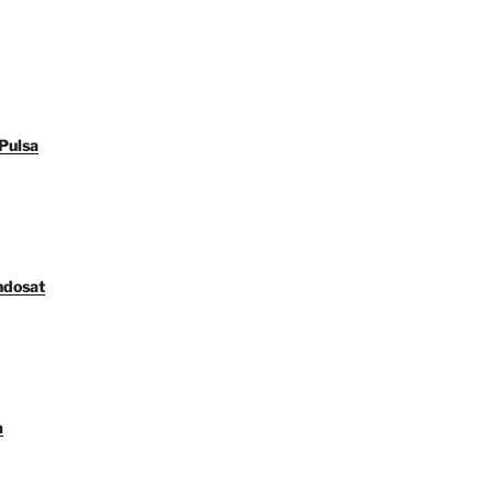
Pulsa
ndosat
a