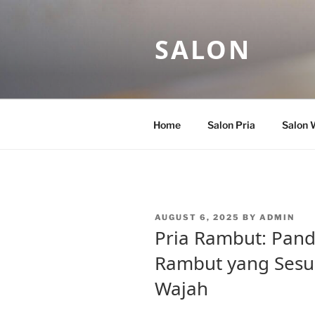
Skip
to
SALON
content
Home
Salon Pria
Salon 
POSTED
AUGUST 6, 2025
BY
ADMIN
ON
Pria Rambut: Pan
Rambut yang Sesu
Wajah