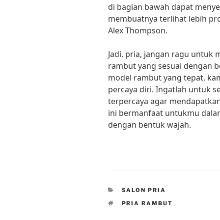
di bagian bawah dapat menye
membuatnya terlihat lebih prop
Alex Thompson.
Jadi, pria, jangan ragu untu
rambut yang sesuai dengan 
model rambut yang tepat, kam
percaya diri. Ingatlah untuk s
terpercaya agar mendapatkan
ini bermanfaat untukmu dala
dengan bentuk wajah.
CATEGORIES
SALON PRIA
TAGS
PRIA RAMBUT