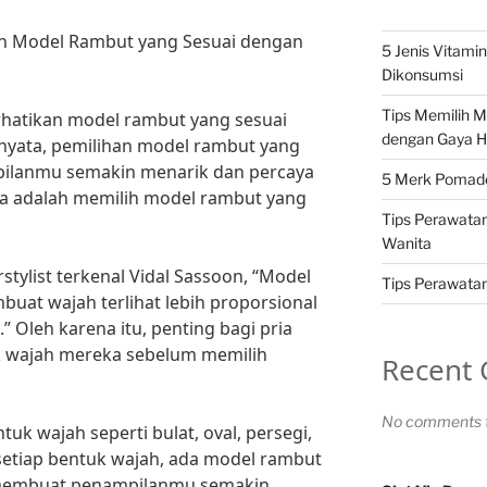
ih Model Rambut yang Sesuai dengan
5 Jenis Vitami
Dikonsumsi
Tips Memilih 
hatikan model rambut yang sesuai
dengan Gaya H
yata, pemilihan model rambut yang
ilanmu semakin menarik dan percaya
5 Merk Pomade 
nya adalah memilih model rambut yang
Tips Perawatan
Wanita
rstylist terkenal Vidal Sassoon, “Model
Tips Perawatan 
uat wajah terlihat lebih proporsional
” Oleh karena itu, penting bagi pria
 wajah mereka sebelum memilih
Recent
No comments t
k wajah seperti bulat, oval, persegi,
 setiap bentuk wajah, ada model rambut
t membuat penampilanmu semakin