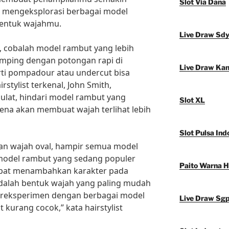
Slot Via Dana
uk mengeksplorasi berbagai model
bentuk wajahmu.
Live Draw Sd
, cobalah model rambut yang lebih
amping dengan potongan rapi di
Live Draw Ka
ti pompadour atau undercut bisa
rstylist terkenal, John Smith,
ulat, hindari model rambut yang
Slot XL
rena akan membuat wajah terlihat lebih
Slot Pulsa Ind
gan wajah oval, hampir semua model
model rambut yang sedang populer
Paito Warna 
 dapat menambahkan karakter pada
dalah bentuk wajah yang paling mudah
bereksperimen dengan berbagai model
Live Draw Sg
 kurang cocok,” kata hairstylist