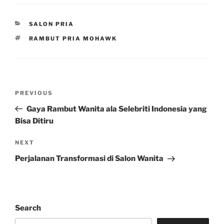
CATEGORIES
SALON PRIA
TAGS
RAMBUT PRIA MOHAWK
Post
Previous
PREVIOUS
navigation
Post
Gaya Rambut Wanita ala Selebriti Indonesia yang
Bisa Ditiru
Next
NEXT
Post
Perjalanan Transformasi di Salon Wanita
Search