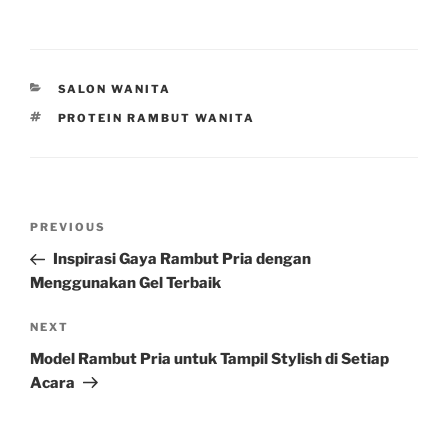
CATEGORIES
SALON WANITA
TAGS
PROTEIN RAMBUT WANITA
Post
Previous
PREVIOUS
navigation
Post
Inspirasi Gaya Rambut Pria dengan
Menggunakan Gel Terbaik
Next
NEXT
Post
Model Rambut Pria untuk Tampil Stylish di Setiap
Acara