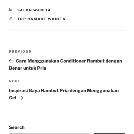
CATEGORIES
SALON WANITA
TAGS
TOP RAMBUT WANITA
Post
Previous
PREVIOUS
navigation
Post
Cara Menggunakan Conditioner Rambut dengan
Benar untuk Pria
Next
NEXT
Post
Inspirasi Gaya Rambut Pria dengan Menggunakan
Gel
Search