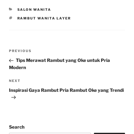
CATEGORIES
SALON WANITA
TAGS
RAMBUT WANITA LAYER
Post
Previous
PREVIOUS
navigation
Post
Tips Merawat Rambut yang Oke untuk Pria
Modern
Next
NEXT
Post
Inspirasi Gaya Rambut Pria Rambut Oke yang Trendi
Search