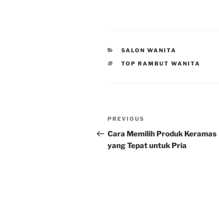
CATEGORIES
SALON WANITA
TAGS
TOP RAMBUT WANITA
Post
Previous
PREVIOUS
navigation
Post
Cara Memilih Produk Keramas
yang Tepat untuk Pria