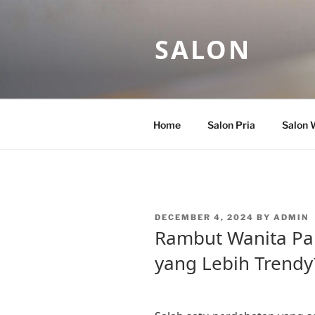
Skip
to
SALON
content
Home
Salon Pria
Salon 
POSTED
DECEMBER 4, 2024
BY
ADMIN
ON
Rambut Wanita Pa
yang Lebih Trendy