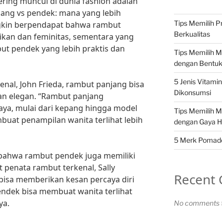
ering muncul di dunia fashion adalah
ang vs pendek: mana yang lebih
Tips Memilih P
gkin berpendapat bahwa rambut
Berkualitas
ikan dan feminitas, sementara yang
but pendek yang lebih praktis dan
Tips Memilih 
dengan Bentu
5 Jenis Vitami
enal, John Frieda, rambut panjang bisa
Dikonsumsi
n elegan. “Rambut panjang
aya, mulai dari kepang hingga model
Tips Memilih 
buat penampilan wanita terlihat lebih
dengan Gaya H
5 Merk Pomade 
 bahwa rambut pendek juga memiliki
t penata rambut terkenal, Sally
Recent
bisa memberikan kesan percaya diri
ndek bisa membuat wanita terlihat
ya.
No comments t