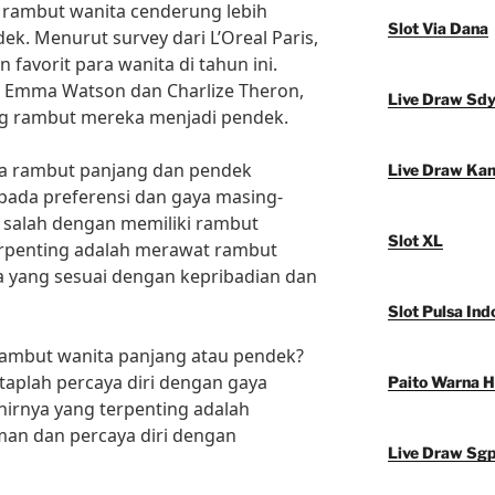
n rambut wanita cenderung lebih
Slot Via Dana
k. Menurut survey dari L’Oreal Paris,
 favorit para wanita di tahun ini.
ti Emma Watson dan Charlize Theron,
Live Draw Sd
g rambut mereka menjadi pendek.
ra rambut panjang dan pendek
Live Draw Ka
pada preferensi dan gaya masing-
g salah dengan memiliki rambut
Slot XL
erpenting adalah merawat rambut
a yang sesuai dengan kepribadian dan
Slot Pulsa Ind
 rambut wanita panjang atau pendek?
etaplah percaya diri dengan gaya
Paito Warna 
irnya yang terpenting adalah
an dan percaya diri dengan
Live Draw Sg