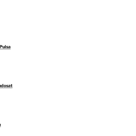
Pulsa
ndosat
a