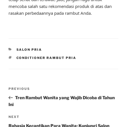
mencoba salah satu rekomendasi produk di atas dan
rasakan perbedaannya pada rambut Anda.
CATEGORIES
SALON PRIA
TAGS
CONDITIONER RAMBUT PRIA
Post
Previous
PREVIOUS
navigation
Post
Tren Rambut Wanita yang Wajib Dicoba di Tahun
Ini
Next
NEXT
Post
Rahasia Kecantikan Para Wanita: Kunjungi Salon