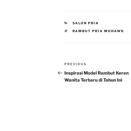
CATEGORIES
SALON PRIA
TAGS
RAMBUT PRIA MOHAWK
Post
Previous
PREVIOUS
navigation
Post
Inspirasi Model Rambut Keren
Wanita Terbaru di Tahun Ini