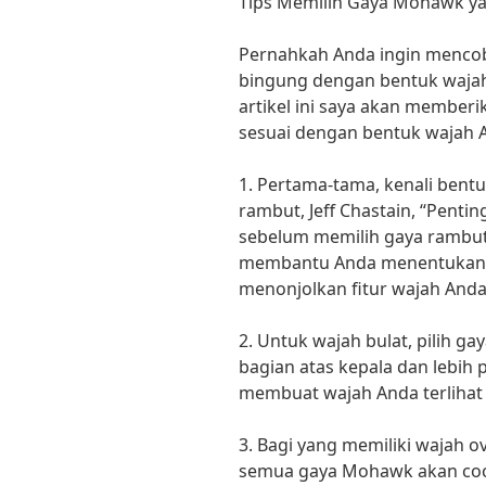
Tips Memilih Gaya Mohawk y
Pernahkah Anda ingin menco
bingung dengan bentuk wajah
artikel ini saya akan member
sesuai dengan bentuk wajah 
1. Pertama-tama, kenali bentu
rambut, Jeff Chastain, “Pent
sebelum memilih gaya rambut
membantu Anda menentukan g
menonjolkan fitur wajah Anda
2. Untuk wajah bulat, pilih g
bagian atas kepala dan lebih
membuat wajah Anda terlihat l
3. Bagi yang memiliki wajah 
semua gaya Mohawk akan coc