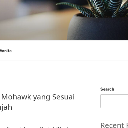
Wanita
N
Search
a Mohawk yang Sesuai
ajah
Recent 