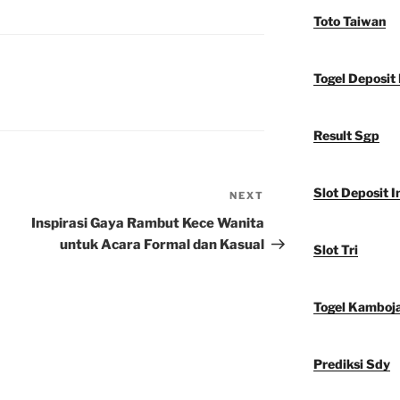
Toto Taiwan
Togel Deposit 
Result Sgp
Slot Deposit I
NEXT
Next
Post
Inspirasi Gaya Rambut Kece Wanita
untuk Acara Formal dan Kasual
Slot Tri
Togel Kamboj
Prediksi Sdy