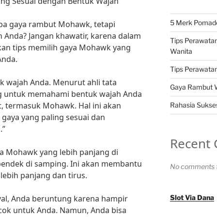
ang Sesuai dengan Bentuk Wajah
5 Merk Pomade 
ba gaya rambut Mohawk, tetapi
 Anda? Jangan khawatir, karena dalam
Tips Perawatan
ikan tips memilih gaya Mohawk yang
Wanita
Anda.
Tips Perawatan 
k wajah Anda. Menurut ahli tata
Gaya Rambut Wa
ing untuk memahami bentuk wajah Anda
, termasuk Mohawk. Hal ini akan
Rahasia Sukses
aya yang paling sesuai dan
.”
Recent
aya Mohawk yang lebih panjang di
 pendek di samping. Ini akan membantu
No comments t
ebih panjang dan tirus.
oval, Anda beruntung karena hampir
Slot Via Dana
ok untuk Anda. Namun, Anda bisa