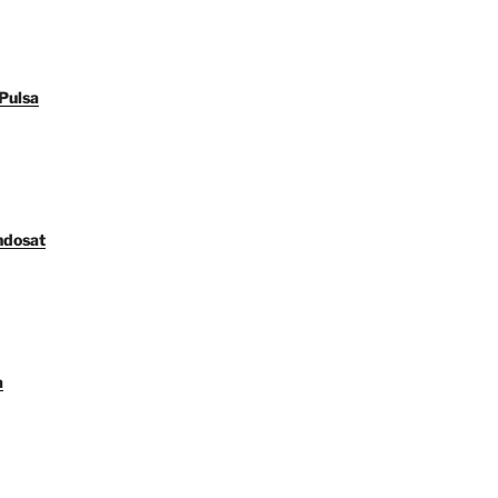
Pulsa
ndosat
a